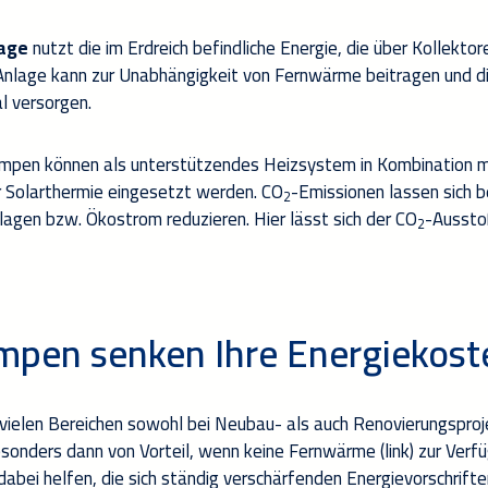
age
nutzt die im Erdreich
befindliche Energie, die über Kollekto
Anlage
kann
zur Unabhängigkeit
von
Fernwärme
beitragen
und
d
l versorgen.
umpen
können
als unterstützendes Heizsystem
in
Kombination
mi
r
Solarthermie
eingesetzt werden.
CO
-Emissionen lassen sich b
2
lagen bzw. Ökostrom
reduzieren
. Hier lässt sich der CO
-
Ausst
2
mpen senken
Ihre Energiekoste
ielen Bereichen sowohl
bei
Neubau- als auch Renovierungsproj
esonders dann von Vorteil, wenn keine Fernwärme
(
link
)
zur Verfü
dabei helfen
,
die sich
ständig
verschärfend
en
Energievorschrifte