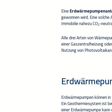
Eine
Erdwärmepumpenanl
gewonnen wird.
Eine solche 
Immobilie nahezu CO
-
neutra
2
A
lle
drei Arten von Wärmep
einer
Gas
zentral
heizung
ode
Nutzung von
Photovoltaikan
Erdwärmepu
Erdwärmepumpen können in v
Ein
Geothermiesystem
ist b
einer Erdwärm
epumpe
kann 