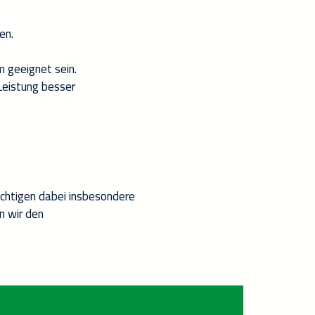
en.
m
geeignet
sein.
 Leistung besser
ichtigen dabei
insbesondere
en wir
den