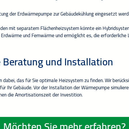
tung der
Erdwärmepumpe
zur Gebäudekühlung eingesetzt werd
ude
n
mit
separate
m
Flächenheizsystem
könnte
ein
Hybridsyste
Erdwärme
und
Fernwärme
und
ermöglicht
es
,
die erforderliche
e
Beratung und Installation
en
dabei
,
das
für Sie optimale Heizsystem zu finden
.
Wir berücks
 für Ihr Gebäude
.
Vor
der
Installation der Wärmepumpe
simulier
nen die
Amortisationszeit
der Investition
.
Möchten Sie mehr erfahren?