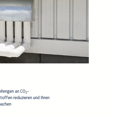
Mengen an CO
-
2
toffen reduzier
en
und Ihren
achen