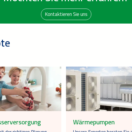
Kontaktieren Sie uns
te
serversorgung
Wärmepumpen
it der richtigen Planung,
Unsere Experten beraten Sie 