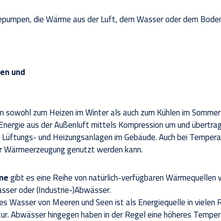
ep
umpen, die Wärme aus der Luft, dem Wasser oder dem Bode
en und
 sowohl zum Heizen im Winter als auch zum Kühlen im Sommer
nergie aus der Außenluft
mittels Kompression um und übertrag
 Lüftungs- und Heizungsanlagen im Gebäude
.
Auch bei Temperat
zur Wärmeerzeugung genutzt werden kann.
me
gibt es eine Reihe von natürlich-verfügbare
n
Wärmequellen 
sser o
der
(Industrie-)
Abw
ässer
.
es Wasser von Meeren und Seen
ist
als Energiequelle in vielen
ur
.
Abwässer
hingegen
haben
in der Regel eine
höhere
s
Temper