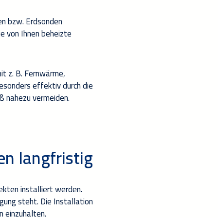
ren bzw. Erdsonden
ie von Ihnen beheizte
t z.
B. Fernwärme
,
esonders effektiv durch die
oß
nahezu vermeiden
.
n langfristig
ekte
n
installiert werden.
gung steht. Die Installation
n
einzu
halten
.