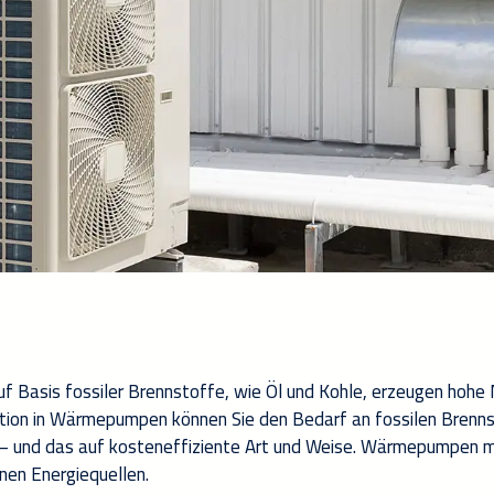
uf Basis fossiler Brennstoffe,
wie Öl und Kohle
,
erzeugen hohe 
tition in Wärmepumpen
können Sie
de
n
Bedarf an fossilen Brenns
–
und das auf kosteneffiziente
Art und
Weise.
Wärmepumpen m
nen Energiequellen.