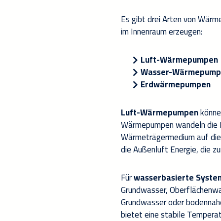
Es gibt drei Arten von
Wärm
im
In
n
enraum
erzeugen
:
Luft-Wärmepumpen
W
asser-Wärmepump
Erdwärm
epumpe
n
Luft-Wärmepumpen
können
Wärmepumpen wandeln die E
Wärmeträgermedium auf die
die Außenluft Energie, die 
Für
wasserbasierte Syste
Grund
wasser,
Oberflächen
wa
Grundwasser oder bodennah
bietet eine stabile Temperat