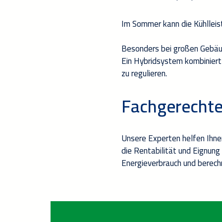
Im
Sommer
kann die Kühlleis
Besonders
bei
große
n
Gebä
Ein
Hybridsystem
kombiniert
zu
regulieren
.
F
achgerecht
Unsere Experten helfen Ihn
die
Rentabilität und Eignung
Energieverbrauch
und berech