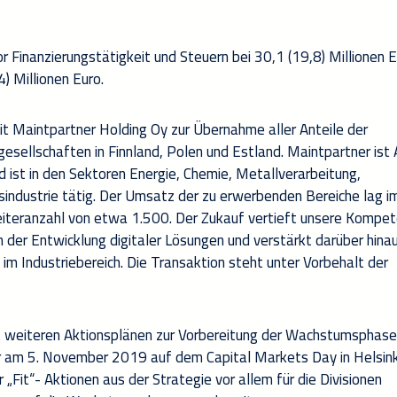
r Finanzierungstätigkeit und Steuern bei 30,1 (19,8) Millionen 
) Millionen Euro.
it Maintpartner Holding Oy zur Übernahme aller Anteile der
gesellschaften in Finnland, Polen und Estland. Maintpartner ist 
d ist in den Sektoren Energie, Chemie, Metallverarbeitung,
sindustrie tätig. Der Umsatz der zu erwerbenden Bereiche lag im
beiteranzahl von etwa 1.500. Der Zukauf vertieft unsere Kompe
in der Entwicklung digitaler Lösungen und verstärkt darüber hina
m Industriebereich. Die Transaktion steht unter Vorbehalt der
t weiteren Aktionsplänen zur Vorbereitung der Wachstumsphase
ir am 5. November 2019 auf dem Capital Markets Day in Helsinki
„Fit“- Aktionen aus der Strategie vor allem für die Divisionen