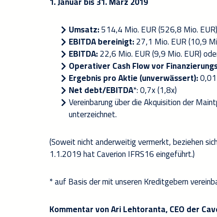
1. Januar bis 31. März 2019
Umsatz:
514,4 Mio. EUR (526,8 Mio. EUR
EBITDA
bereinigt
:
27,1 Mio. EUR (10,9 M
EBITDA:
22,6 Mio. EUR (9,9 Mio. EUR) oder
Operativer Cash Flow vor Finanzierungs
Ergebnis pro Aktie (unverwässert):
0,01
Net debt/EBITDA
*: 0,7x (1,8x)
Vereinbarung über die Akquisition der Main
unterzeichnet.
(Soweit nicht anderweitig vermerkt, beziehen sic
1.1.2019 hat Caverion IFRS16 eingeführt.)
* auf Basis der mit unseren Kreditgebern verei
Kommentar von Ari Lehtoranta, CEO der Cav