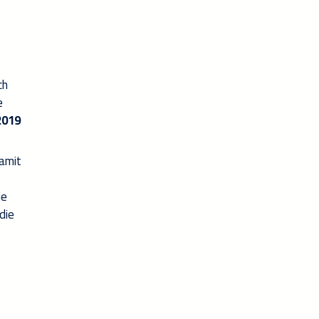
ch
e
2019
damit
ie
die