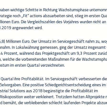
r haben wichtige Schritte in Richtung Wachstumsphase unternom
tegie noch „Fit“ actions abzuarbeiten sind, stieg im ersten Qu
lionen Euro. Die Vergleichszahlen des Vorjahres wurden nicht an
1.2019 angewendet wird.
,8) Millionen Euro. Der Umsatz im Servicegeschäft nahm zu, w
abnahm. In Lokalwährung gemessen, ging der Umsatz insgesamt
,4 Prozent, während das Projektgeschäft um 9,3 Prozent zurüc
nen, welche die vorbereitenden Maßnahmen für die Wachstumsph
stum im ersten Quartal verzeichneten.
uartal ihre Profitabilität. Im Servicegeschäft verbesserten di
ielvorgaben. Eine positive Schiedgerichtsentscheidung eines im
strial Solutions aus 2018 begünstigte die Profitabilität im
isikoposition weiter verkleinert. Trotzdem hatten Altprojekte 
ind bemüht, die verbleibenden schlecht laufenden Projekte abzu