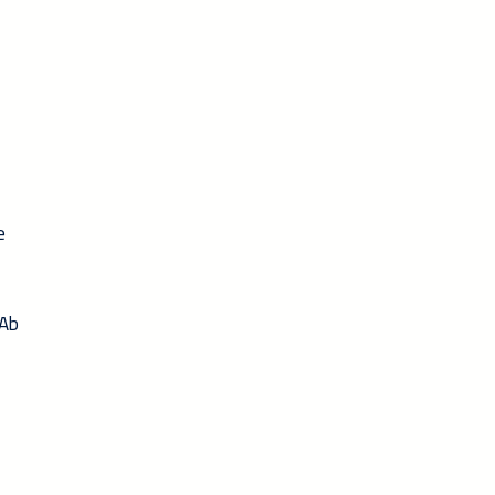
e
 Ab