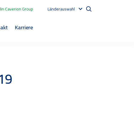
in Caverion Group
Länderauswahl
akt
Karriere
019