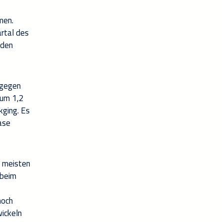
men.
artal des
 den
ogegen
 um 1,2
kging. Es
ase
e meisten
 beim
noch
wickeln