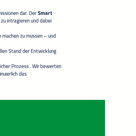
issionen dar. Der
Smart
zu intragieren und dabei
se machen zu müssen – und
len Stand der Entwicklung
icher
Prozess
.
W
ir bewerten
nuierlich
das