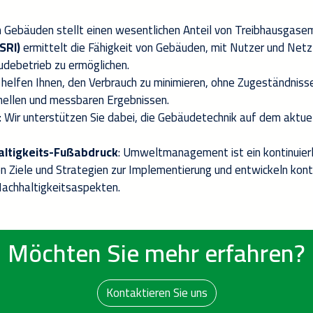
n Gebäuden stellt einen wesentlichen Anteil von Treibhausgasem
SRI)
ermittelt die Fähigkeit von Gebäuden, mit Nutzer und Netz 
udebetrieb zu ermöglichen.
 helfen Ihnen, den Verbrauch zu minimieren, ohne Zugeständnis
nellen und
messbaren
Ergebnissen.
:
Wir unterstützen Sie dabei, die
Gebäudetechnik
auf dem aktuel
ltigkeits-Fußabdruck
: Umweltmanagement ist ein kontinuierl
en Ziele und
Strategien
zur Implementierung und entwickeln konti
achhaltigkeitsaspe
kten
.
Möchten Sie mehr erfahren?
Kontaktieren Sie uns