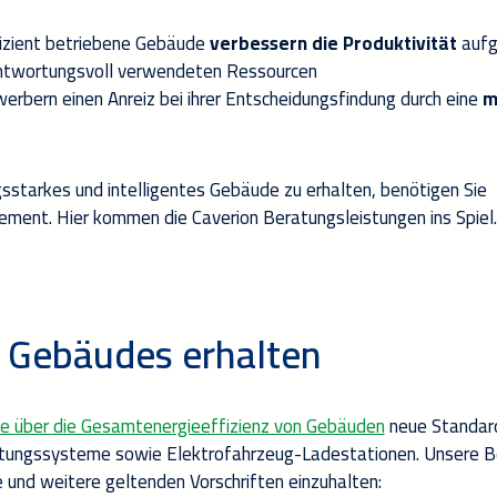
izient betriebene Gebäude
verbessern die Produktivität
aufg
ntwortungsvoll
verwendeten Ressourcen
erbern einen Anreiz bei ihrer Entscheidungsfindung durch eine
m
gsstarkes und intelligentes Gebäude zu erhalten, benötigen Sie
ement. Hier kommen die
Caverion
Beratungsleistungen ins Spiel.
 Gebäudes erhalten
ie über die Gesamtenergieeffizienz von Gebäuden
neue Standar
ftungssysteme
sow
ie Elektrofahrzeug-Ladestationen
. Unsere 
e und
weitere
geltenden Vorschriften einzuhalten
: