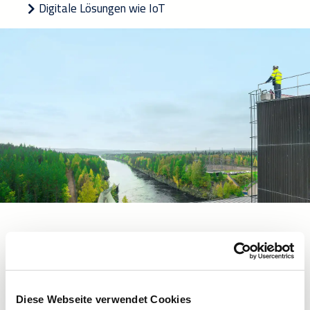
Digital
e
Lösungen
wie
IoT
Unser Expertenwissen in Verbindung m
it proaktiven, digitalen
Wartungslösungen garantiert den reibungsl
o
sen Betrieb
industrieller
Produktion
sanlagen.
Diese Webseite verwendet Cookies