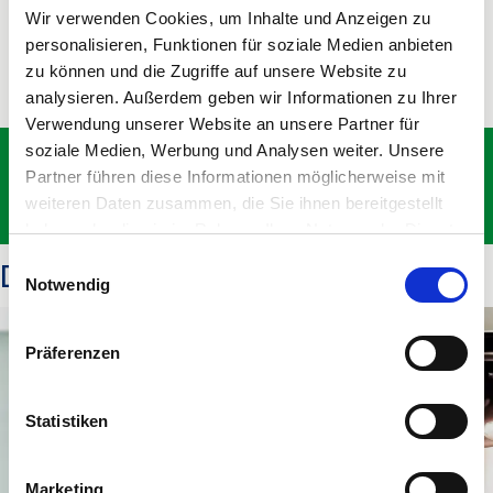
Wir verwenden Cookies, um Inhalte und Anzeigen zu
Wir beraten Sie gerne zu Ihren individuellen
personalisieren, Funktionen für soziale Medien anbieten
Anforderungen.
zu können und die Zugriffe auf unsere Website zu
analysieren. Außerdem geben wir Informationen zu Ihrer
Verwendung unserer Website an unsere Partner für
Möchten Sie mehr erfahren?
soziale Medien, Werbung und Analysen weiter. Unsere
Partner führen diese Informationen möglicherweise mit
weiteren Daten zusammen, die Sie ihnen bereitgestellt
Kontaktieren Sie uns
haben oder die sie im Rahmen Ihrer Nutzung der Dienste
gesammelt haben. Sie können Ihre Zustimmung zur
Dazu passende Angebote
Einwilligungsauswahl
Cookie-Erklärung
auf unserer Website jederzeit ändern
Notwendig
oder widerrufen.
Präferenzen
Statistiken
Marketing