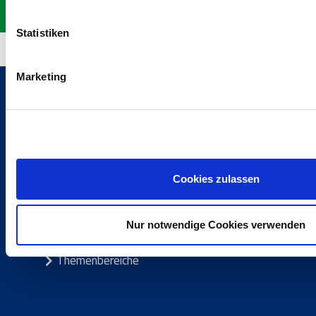
Hier geht es zu unseren offenen Stellen in Pettnau
Statistiken
Marketing
Dienstleistungen und Themenbereiche
Cookies zulassen
Build
Smart
Maintain
Nur notwendige Cookies verwenden
Partner
Themenbereiche