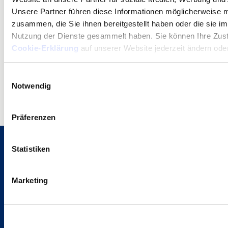
Unsere Partner führen diese Informationen möglicherweise m
E-MAIL
zusammen, die Sie ihnen bereitgestellt haben oder die sie i
Nutzung der Dienste gesammelt haben. Sie können Ihre Zu
Cookie-Erklärung
auf unserer Website jederzeit ändern oder
Einwilligungsauswahl
Notwendig
Präferenzen
Statistiken
Marketing
Dienstleistungen und Themenbereiche
Build
Smart