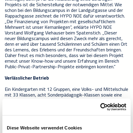
Projekts ist die Sicherstellung der notwendigen Mittel. Wie
schon bei den Bildungscampus in der
Landgutgasse und der
Rappachgasse zeichnet die HYPO NOE dafür verantwortlich.
„Die Finanzierung von Projekten mit gesellschaftlichem
Mehrwert ist unser Kernanliegen“, erklärte HYPO NOE
Vorstand Wolfgang Viehauser beim Spatenstich. „Dieser
neuer Bildungscampus wird diesen Zweck mehr als gerecht,
denn er wird über tausend Schülerinnen und Schülern einen Ort
des Lernens, des Erlebens und der Freundschaften bringen.
Daher freut es mich besonders, dass wir bei diesem Projekt
erneut unser Know-how und unsere Erfahrung im Bereich
Public-Privat-Partnership-Projekte einbringen konnten.“
Verlässlicher Betrieb
Ein Kindergarten mit 12 Gruppen, eine Volks- und Mittelschule
mit 33 Klassen, acht Sonderpädagogik-Klassen sowie eine
Musikschule, Sportsäle, Kreativräume, Therapieräume und
Küchenbereiche werden ab dem Schuljahr 2028/29 schulischer
Lebensmittelpunkt für rund 1.600 Kinder sein.
Mit
Nutzungsbeginn übernimmt CAVERION über eine
Vertragsdauer von 25 Jahren das Gebäudemanagement und
ist in dieser Funktion für den laufenden Betrieb, die Wartung
Diese Webseite verwendet Cookies