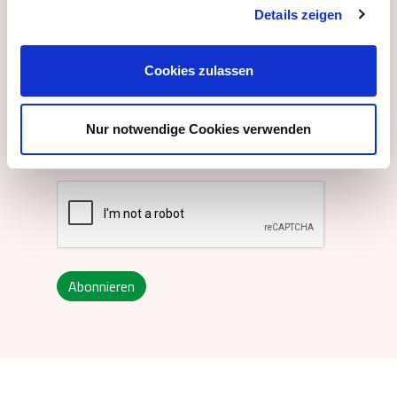
Details zeigen
Austrian
Cookies zulassen
Mit dem Absenden dieses Formulars
Nur notwendige Cookies verwenden
stimmen Sie unseren
AGBs
zu.
Abonnieren